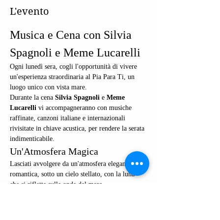
L'evento
Musica e Cena con Silvia 
Spagnoli e Meme Lucarelli
Ogni lunedì sera, cogli l'opportunità di vivere 
un'esperienza straordinaria al Pia Para Ti, un 
luogo unico con vista mare. 
Durante la cena 
Silvia Spagnoli
 e 
Meme 
Lucarelli
 vi accompagneranno con musiche 
raffinate, canzoni italiane e internazionali 
rivisitate in chiave acustica, per rendere la serata 
indimenticabile. 
Un'Atmosfera Magica
Lasciati avvolgere da un'atmosfera elegante e 
romantica, sotto un cielo stellato, con la luna 
che si riflette sulle onde del mare. 
Questo evento è perfetto per una cena 
romantica, una serata tra amici o un momento di 
relax dopo una lunga giornata.