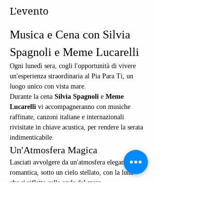
L'evento
Musica e Cena con Silvia 
Spagnoli e Meme Lucarelli
Ogni lunedì sera, cogli l'opportunità di vivere 
un'esperienza straordinaria al Pia Para Ti, un 
luogo unico con vista mare. 
Durante la cena 
Silvia Spagnoli
 e 
Meme 
Lucarelli
 vi accompagneranno con musiche 
raffinate, canzoni italiane e internazionali 
rivisitate in chiave acustica, per rendere la serata 
indimenticabile. 
Un'Atmosfera Magica
Lasciati avvolgere da un'atmosfera elegante e 
romantica, sotto un cielo stellato, con la luna 
che si riflette sulle onde del mare. 
Questo evento è perfetto per una cena 
romantica, una serata tra amici o un momento di 
relax dopo una lunga giornata.