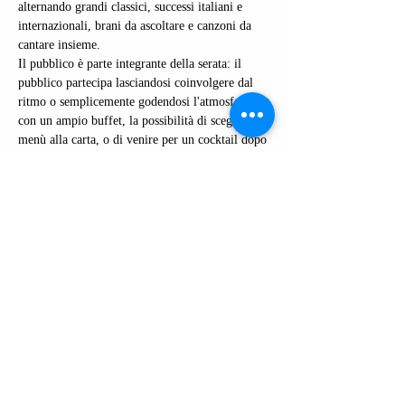
alternando grandi classici, successi italiani e 
internazionali, brani da ascoltare e canzoni da 
cantare insieme.
Il pubblico è parte integrante della serata: il 
pubblico partecipa lasciandosi coinvolgere dal 
ritmo o semplicemente godendosi l'atmosfera 
con un ampio buffet, la possibilità di scegliere il 
menù alla carta, o di venire per un cocktail dopo 
cena. 
Ogni appuntamento è diverso dal precedente, 
con un unico filo conduttore: vivere la musica in 
modo autentico, spontaneo e condiviso.
📍 Tirrenia Doc Caffè
Mostra di più
REGISTRATI